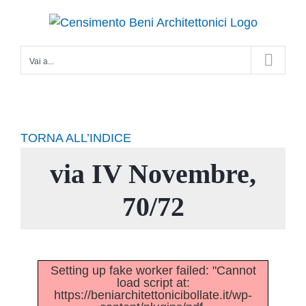
Salta
al
contenuto
Vai a...
TORNA ALL’INDICE
via IV Novembre,
70/72
Setting up fake worker failed: "Cannot
load script at:
https://beniarchitettonicibollate.it/wp-