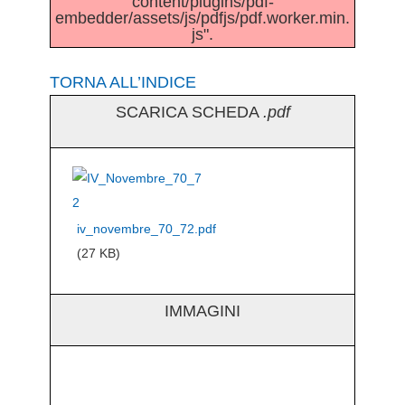
content/plugins/pdf-
embedder/assets/js/pdfjs/pdf.worker.min.
js".
TORNA ALL’INDICE
SCARICA SCHEDA
.pdf
iv_novembre_70_72.pdf
(27 KB)
IMMAGINI