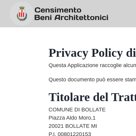
Salta
al
contenuto
Privacy Policy d
Questa Applicazione raccoglie alcuni
Questo documento può essere stampa
Titolare del Tra
COMUNE DI BOLLATE
Piazza Aldo Moro,1
20021 BOLLATE MI
P.I. 00801220153