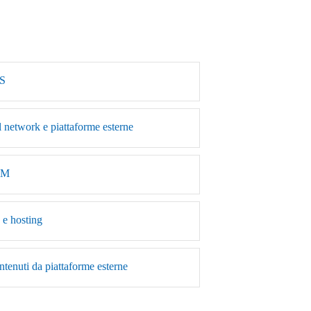
SS
l network e piattaforme esterne
PAM
a e hosting
ntenuti da piattaforme esterne