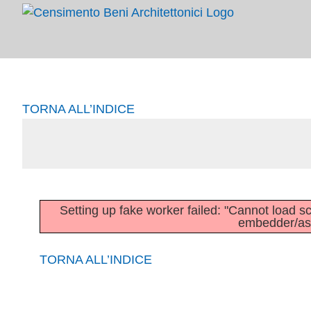
Salta
al
contenuto
TORNA ALL’INDICE
Setting up fake worker failed: "Cannot load scri
embedder/asse
TORNA ALL’INDICE