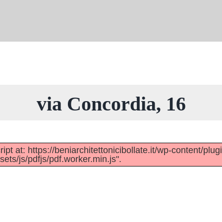
via Concordia, 16
pt at: https://beniarchitettonicibollate.it/wp-content/plug
ts/js/pdfjs/pdf.worker.min.js".