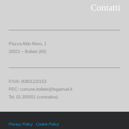
Contatti
Piazza Aldo Moro, 1
20021 – Bollate (MI)
P.IVA: 00801220153
PEC: comune.bollate@legalmail.it
Tel. 02.350051 (centralino)
Privacy Policy
|
Cookie Policy