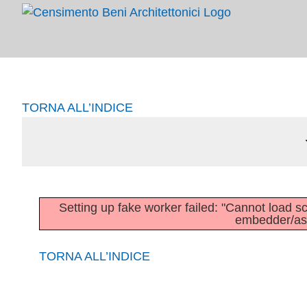
Salta
al
contenuto
TORNA ALL’INDICE
Setting up fake worker failed: "Cannot load scri
embedder/asse
TORNA ALL’INDICE