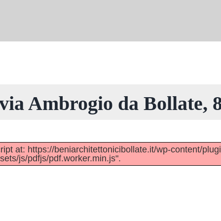
via Ambrogio da Bollate, 
pt at: https://beniarchitettonicibollate.it/wp-content/plug
ts/js/pdfjs/pdf.worker.min.js".