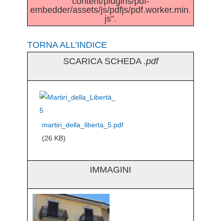
content/plugins/pdf-
embedder/assets/js/pdfjs/pdf.worker.min.
js".
TORNA ALL’INDICE
SCARICA SCHEDA
.pdf
martiri_della_liberta_5.pdf
(26 KB)
IMMAGINI