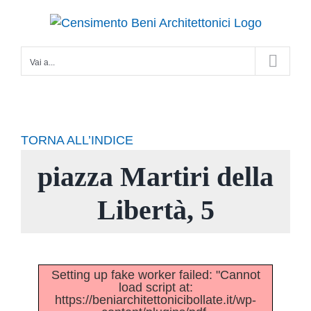
Salta
al
contenuto
Vai a...
TORNA ALL’INDICE
piazza Martiri della
Libertà, 5
Setting up fake worker failed: "Cannot
load script at:
https://beniarchitettonicibollate.it/wp-