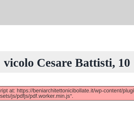
vicolo Cesare Battisti, 10
pt at: https://beniarchitettonicibollate.it/wp-content/plug
ts/js/pdfjs/pdf.worker.min.js".