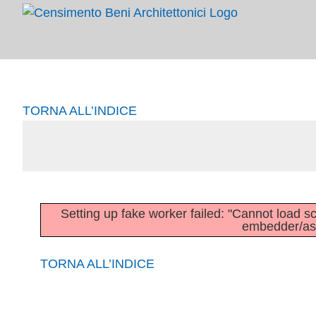
Salta
al
contenuto
TORNA ALL’INDICE
Setting up fake worker failed: "Cannot load scri
embedder/asse
TORNA ALL’INDICE