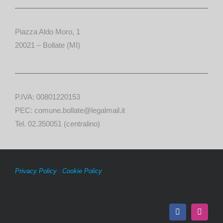
Piazza Aldo Moro, 1
20021 – Bollate (MI)
P.IVA: 00801220153
PEC: comune.bollate@legalmail.it
Tel. 02.350051 (centralino)
Privacy Policy
|
Cookie Policy