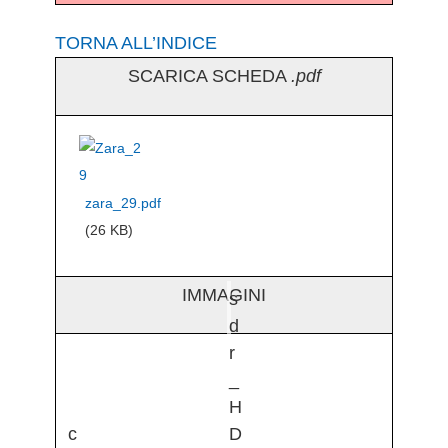
TORNA ALL’INDICE
SCARICA SCHEDA
.pdf
zara_29.pdf
(26 KB)
IMMAGINI
s
d
r
_
H
c
D