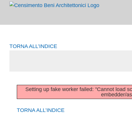
Salta
al
contenuto
TORNA ALL’INDICE
Setting up fake worker failed: "Cannot load scri
embedder/asse
TORNA ALL’INDICE