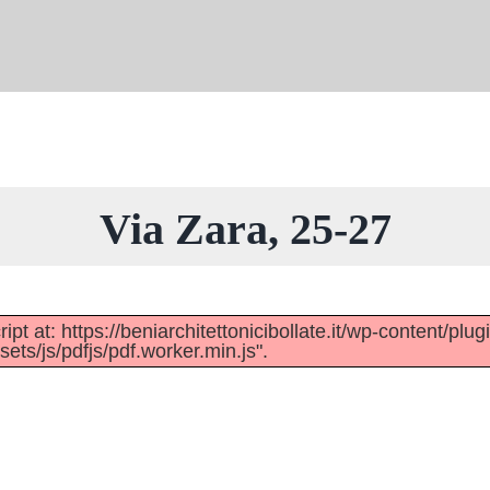
Via Zara, 25-27
pt at: https://beniarchitettonicibollate.it/wp-content/plug
ts/js/pdfjs/pdf.worker.min.js".