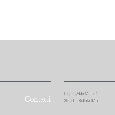
Piazza Aldo Moro, 1
Contatti
20021 – Bollate (MI)