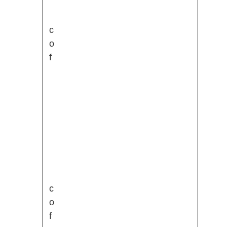
c
o
f
c
o
f