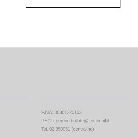
P.IVA: 00801220153
PEC: comune.bollate@legalmail.it
Tel. 02.350051 (centralino)