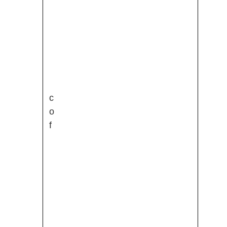
c
o
f