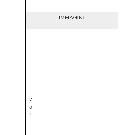
IMMAGINI
c
o
f