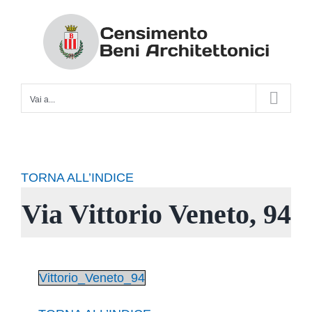
Salta
al
contenuto
Vai a...
TORNA ALL’INDICE
Via Vittorio Veneto, 94
Vittorio_Veneto_94