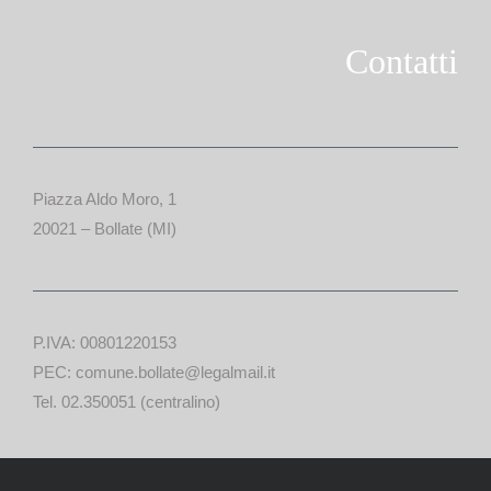
Contatti
Piazza Aldo Moro, 1
20021 – Bollate (MI)
P.IVA: 00801220153
PEC: comune.bollate@legalmail.it
Tel. 02.350051 (centralino)