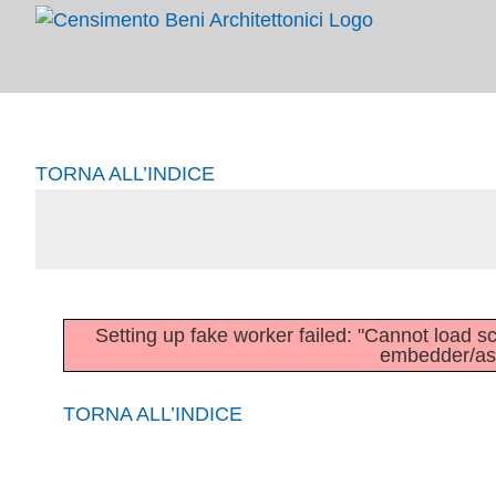
Salta
al
contenuto
TORNA ALL’INDICE
Setting up fake worker failed: "Cannot load scri
embedder/asse
TORNA ALL’INDICE