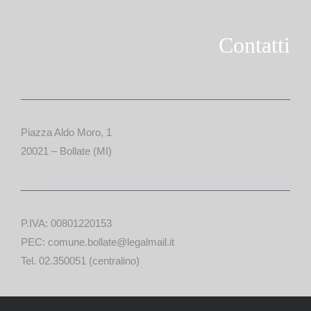
Contatti
Piazza Aldo Moro, 1
20021 – Bollate (MI)
P.IVA: 00801220153
PEC: comune.bollate@legalmail.it
Tel. 02.350051 (centralino)