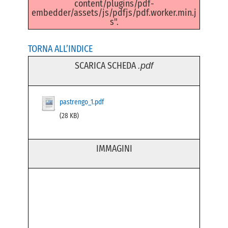
content/plugins/pdf-
embedder/assets/js/pdfjs/pdf.worker.min.j
s".
TORNA ALL’INDICE
SCARICA SCHEDA
.pdf
pastrengo_1.pdf
(28 KB)
IMMAGINI