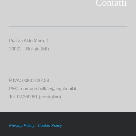
Contatti
Piazza Aldo Moro, 1
20021 – Bollate (MI)
P.IVA: 00801220153
PEC: comune.bollate@legalmail.it
Tel. 02.350051 (centralino)
Privacy Policy
|
Cookie Policy