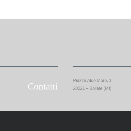
Piazza Aldo Moro, 1
Contatti
20021 – Bollate (MI)