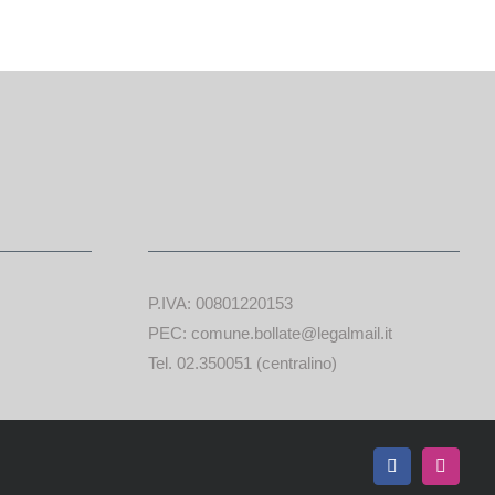
P.IVA: 00801220153
PEC: comune.bollate@legalmail.it
Tel. 02.350051 (centralino)