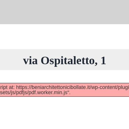
via Ospitaletto, 1
pt at: https://beniarchitettonicibollate.it/wp-content/plug
ts/js/pdfjs/pdf.worker.min.js".