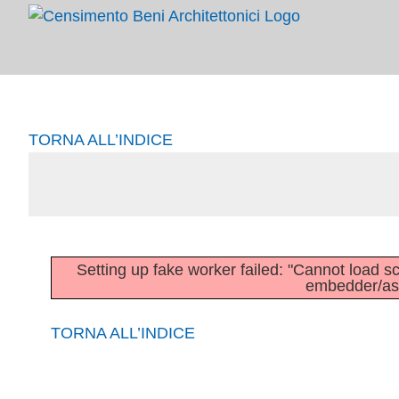
Salta
al
contenuto
TORNA ALL’INDICE
Setting up fake worker failed: "Cannot load scri
embedder/asse
TORNA ALL’INDICE