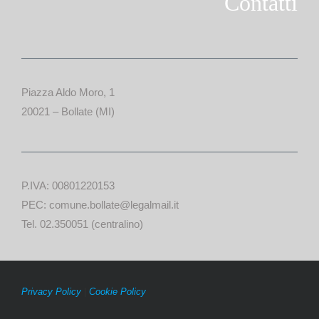
Contatti
Piazza Aldo Moro, 1
20021 – Bollate (MI)
P.IVA: 00801220153
PEC: comune.bollate@legalmail.it
Tel. 02.350051 (centralino)
Privacy Policy
|
Cookie Policy