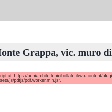
onte Grappa, vic. muro di
pt at: https://beniarchitettonicibollate.it/wp-content/plug
ts/js/pdfjs/pdf.worker.min.js".