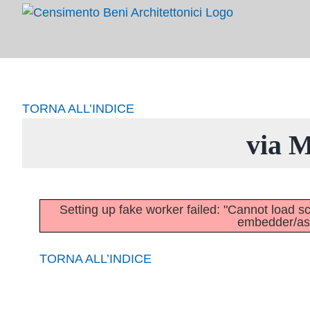
Salta
al
contenuto
TORNA ALL’INDICE
via M
Setting up fake worker failed: "Cannot load scri
embedder/asse
TORNA ALL’INDICE