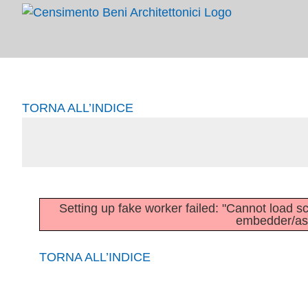
Salta
al
contenuto
TORNA ALL’INDICE
Setting up fake worker failed: "Cannot load scri
embedder/asse
TORNA ALL’INDICE