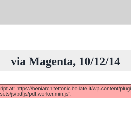
via Magenta, 10/12/14
pt at: https://beniarchitettonicibollate.it/wp-content/plug
ts/js/pdfjs/pdf.worker.min.js".