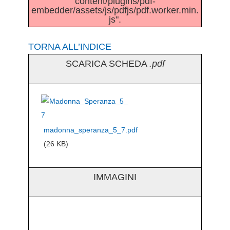
content/plugins/pdf-
embedder/assets/js/pdfjs/pdf.worker.min.
js".
TORNA ALL’INDICE
SCARICA SCHEDA
.pdf
madonna_speranza_5_7.pdf
(26 KB)
IMMAGINI