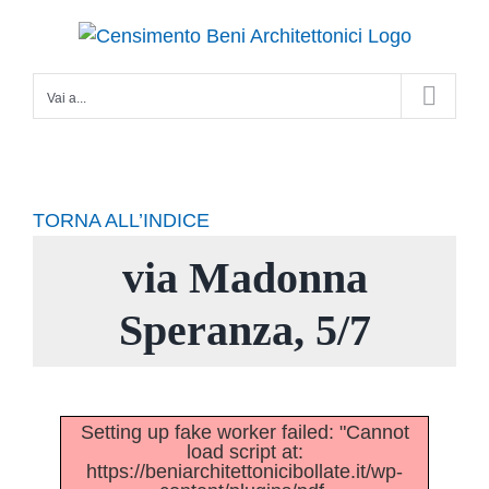
Salta
al
contenuto
Vai a...
TORNA ALL’INDICE
via Madonna
Speranza, 5/7
Setting up fake worker failed: "Cannot
load script at:
https://beniarchitettonicibollate.it/wp-