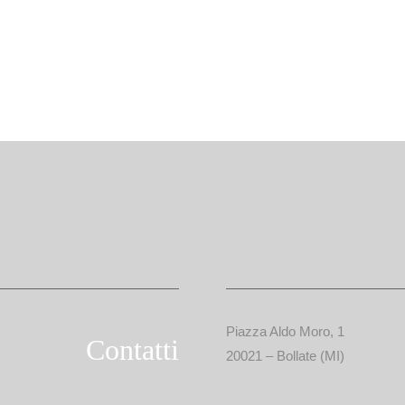
Piazza Aldo Moro, 1
Contatti
20021 – Bollate (MI)