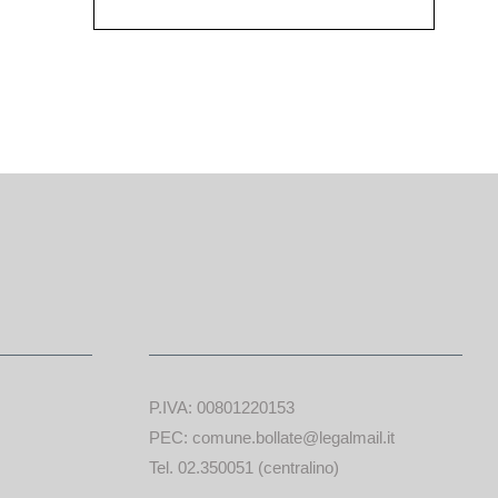
P.IVA: 00801220153
PEC: comune.bollate@legalmail.it
Tel. 02.350051 (centralino)