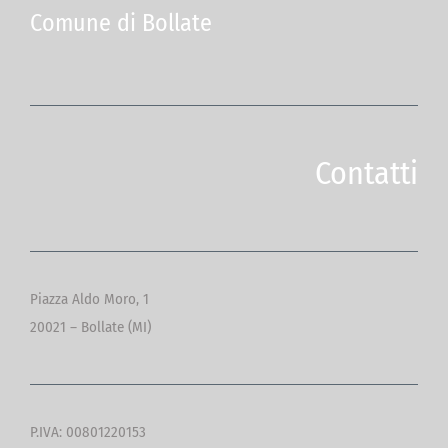
Comune di Bollate
Contatti
Piazza Aldo Moro, 1
20021 – Bollate (MI)
P.IVA: 00801220153