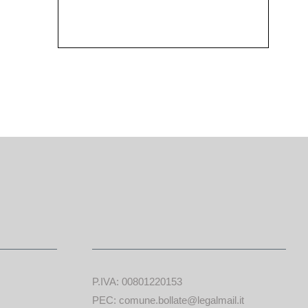
P.IVA: 00801220153
PEC: comune.bollate@legalmail.it