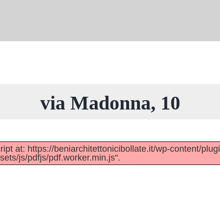
via Madonna, 10
pt at: https://beniarchitettonicibollate.it/wp-content/plug
ts/js/pdfjs/pdf.worker.min.js".