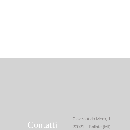
Piazza Aldo Moro, 1
Contatti
20021 – Bollate (MI)