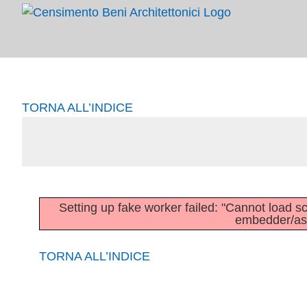
Salta
al
contenuto
TORNA ALL’INDICE
Setting up fake worker failed: "Cannot load scri
embedder/asse
TORNA ALL’INDICE