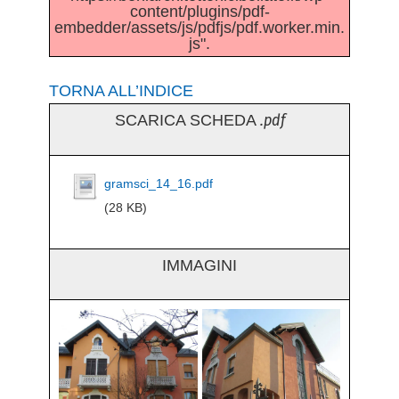
content/plugins/pdf-
embedder/assets/js/pdfjs/pdf.worker.min.
js".
TORNA ALL’INDICE
.pdf
SCARICA SCHEDA
gramsci_14_16.pdf
(28 KB)
IMMAGINI