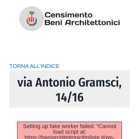
Salta
al
contenuto
TORNA ALL’INDICE
via Antonio Gramsci,
14/16
Setting up fake worker failed: "Cannot
load script at:
https://beniarchitettonicibollate.it/wp-