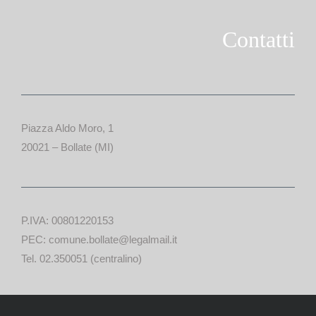
Contatti
Piazza Aldo Moro, 1
20021 – Bollate (MI)
P.IVA: 00801220153
PEC: comune.bollate@legalmail.it
Tel. 02.350051 (centralino)