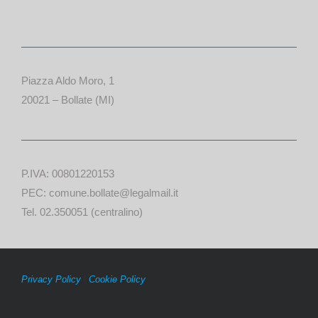
Piazza Aldo Moro, 1
20021 – Bollate (MI)
P.IVA: 00801220153
PEC: comune.bollate@legalmail.it
Tel. 02.350051 (centralino)
Privacy Policy
|
Cookie Policy