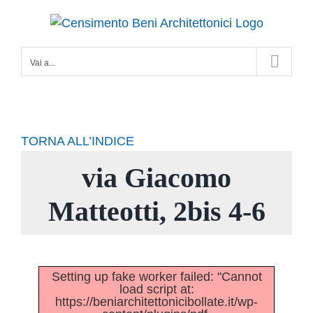
Salta
al
contenuto
Vai a...
TORNA ALL’INDICE
via Giacomo
Matteotti, 2bis 4-6
Setting up fake worker failed: "Cannot
load script at:
https://beniarchitettonicibollate.it/wp-