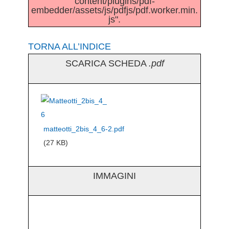
content/plugins/pdf-
embedder/assets/js/pdfjs/pdf.worker.min.
js".
TORNA ALL’INDICE
SCARICA SCHEDA
.pdf
matteotti_2bis_4_6-2.pdf
(27 KB)
IMMAGINI