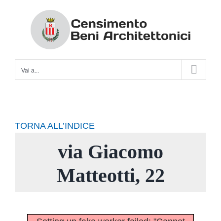
Salta
al
contenuto
Vai a...
TORNA ALL’INDICE
via Giacomo
Matteotti, 22