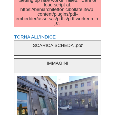
Setting up fake worker failed: "Cannot
load script at:
https://beniarchitettonicibollate.it/wp-
content/plugins/pdf-
embedder/assets/js/pdfjs/pdf.worker.min.
js".
TORNA ALL’INDICE
SCARICA SCHEDA
.pdf
IMMAGINI