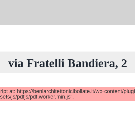
via Fratelli Bandiera, 2
pt at: https://beniarchitettonicibollate.it/wp-content/plug
ts/js/pdfjs/pdf.worker.min.js".