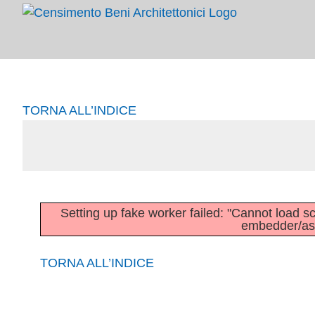
Salta
al
contenuto
TORNA ALL’INDICE
Setting up fake worker failed: "Cannot load scri
embedder/asse
TORNA ALL’INDICE