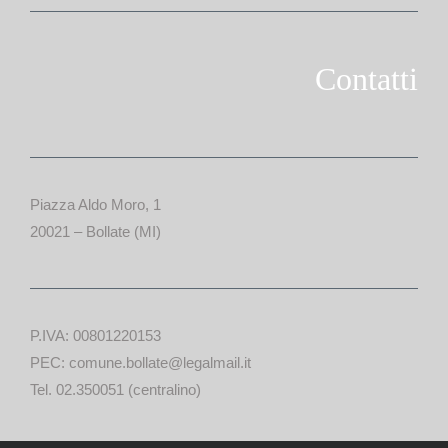
Contatti
Piazza Aldo Moro, 1
20021 – Bollate (MI)
P.IVA: 00801220153
PEC: comune.bollate@legalmail.it
Tel. 02.350051 (centralino)