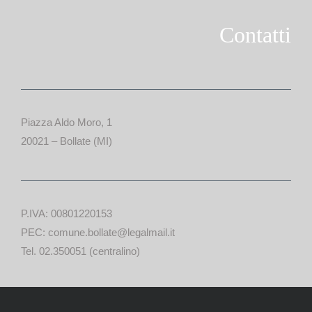
Contatti
Piazza Aldo Moro, 1
20021 – Bollate (MI)
P.IVA: 00801220153
PEC: comune.bollate@legalmail.it
Tel. 02.350051 (centralino)