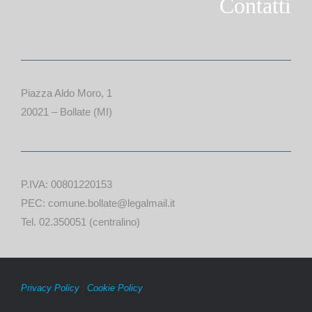
Contatti
Piazza Aldo Moro, 1
20021 – Bollate (MI)
P.IVA: 00801220153
PEC: comune.bollate@legalmail.it
Tel. 02.350051 (centralino)
Privacy Policy
|
Cookie Policy