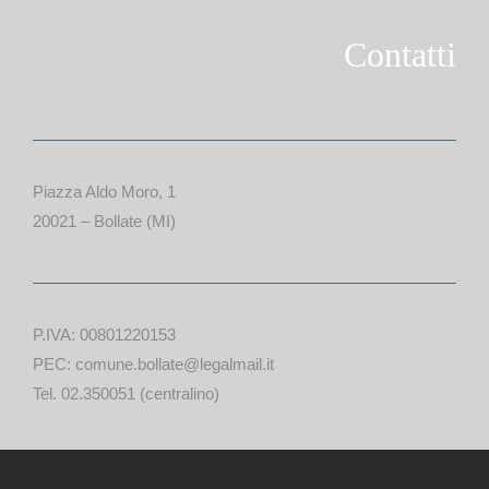
Contatti
Piazza Aldo Moro, 1
20021 – Bollate (MI)
P.IVA: 00801220153
PEC: comune.bollate@legalmail.it
Tel. 02.350051 (centralino)