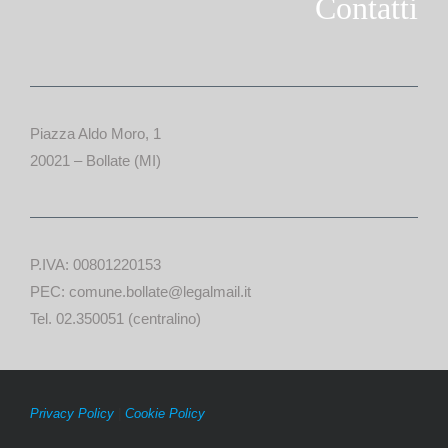
Contatti
Piazza Aldo Moro, 1
20021 – Bollate (MI)
P.IVA: 00801220153
PEC: comune.bollate@legalmail.it
Tel. 02.350051 (centralino)
Privacy Policy
|
Cookie Policy