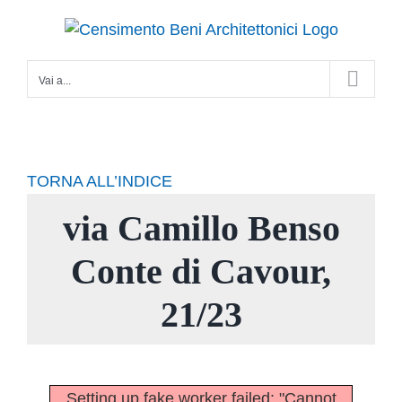
Salta
al
contenuto
Vai a...
TORNA ALL’INDICE
via Camillo Benso
Conte di Cavour,
21/23
Setting up fake worker failed: "Cannot