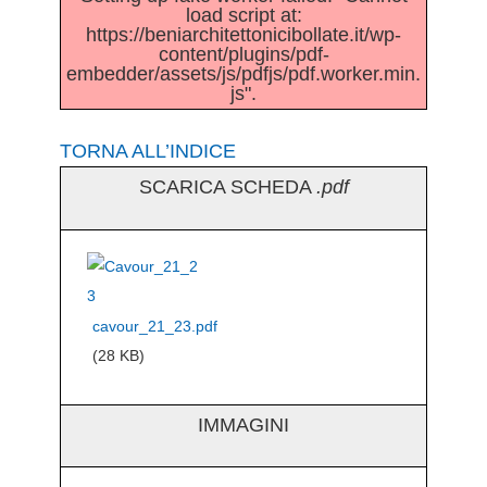
load script at:
https://beniarchitettonicibollate.it/wp-
content/plugins/pdf-
embedder/assets/js/pdfjs/pdf.worker.min.
js".
TORNA ALL’INDICE
SCARICA SCHEDA
.pdf
cavour_21_23.pdf
(28 KB)
IMMAGINI