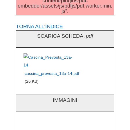
content/plugins/pdf-
embedder/assets/js/pdfjs/pdf.worker.min.
js".
TORNA ALL’INDICE
SCARICA SCHEDA
.pdf
cascina_prevosta_13a-14.pdf
(26 KB)
IMMAGINI