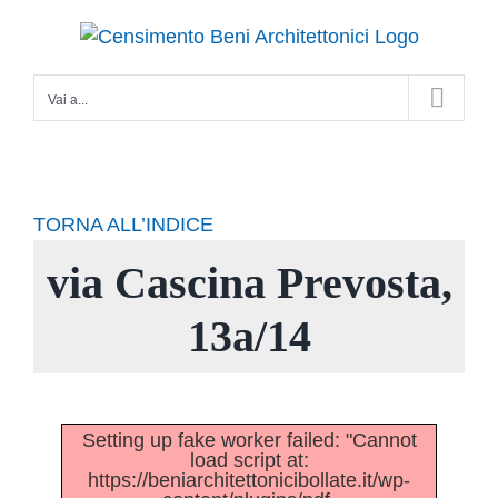
Salta
al
contenuto
Vai a...
TORNA ALL’INDICE
via Cascina Prevosta,
13a/14
Setting up fake worker failed: "Cannot
load script at:
https://beniarchitettonicibollate.it/wp-