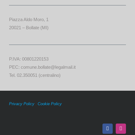
Piazza Aldo Moro, 1
20021 – Bollate (MI)
P.IVA: 00801220153
PEC: comune.bollate@legalmail.it
Tel. 02.350051 (centralino)
Privacy Policy
|
Cookie Policy