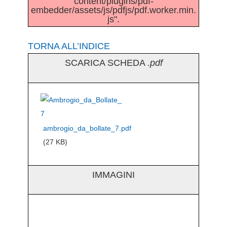
content/plugins/pdf-
embedder/assets/js/pdfjs/pdf.worker.min.
js".
TORNA ALL’INDICE
SCARICA SCHEDA
.pdf
ambrogio_da_bollate_7.pdf
(27 KB)
IMMAGINI