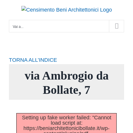
Salta
al
contenuto
Vai a...
TORNA ALL’INDICE
via Ambrogio da
Bollate, 7
Setting up fake worker failed: "Cannot
load script at:
https://beniarchitettonicibollate.it/wp-