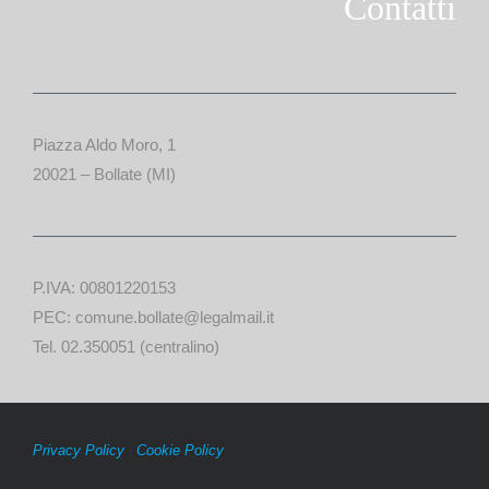
Contatti
Piazza Aldo Moro, 1
20021 – Bollate (MI)
P.IVA: 00801220153
PEC: comune.bollate@legalmail.it
Tel. 02.350051 (centralino)
Privacy Policy
|
Cookie Policy