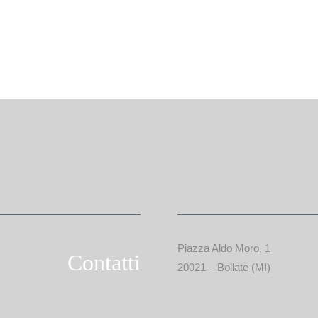
Piazza Aldo Moro, 1
Contatti
20021 – Bollate (MI)