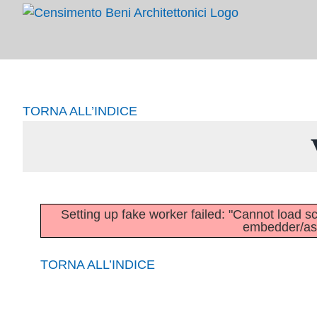
Salta
al
contenuto
TORNA ALL’INDICE
Setting up fake worker failed: "Cannot load scri
embedder/asse
TORNA ALL’INDICE