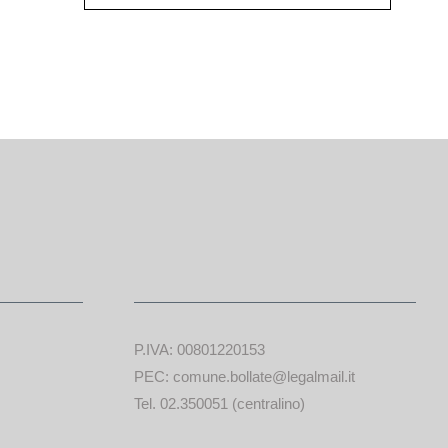
P.IVA: 00801220153
PEC: comune.bollate@legalmail.it
Tel. 02.350051 (centralino)