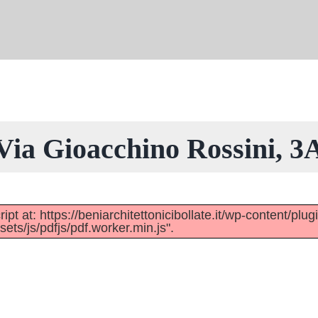
Via Gioacchino Rossini, 3
pt at: https://beniarchitettonicibollate.it/wp-content/plug
ts/js/pdfjs/pdf.worker.min.js".